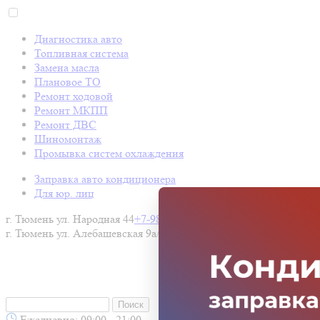
Диагностика авто
Топливная система
Замена масла
Плановое ТО
Ремонт ходовой
Ремонт МКПП
Ремонт ДВС
Шиномонтаж
Промывка систем охлаждения
Заправка авто кондиционера
Для юр. лиц
г. Тюмень ул. Народная 44
+7-982-900-06-07
г. Тюмень ул. Алебашевская 9а/2
+7-919-928-27-92
Ежедневно: 09:00 - 21:00