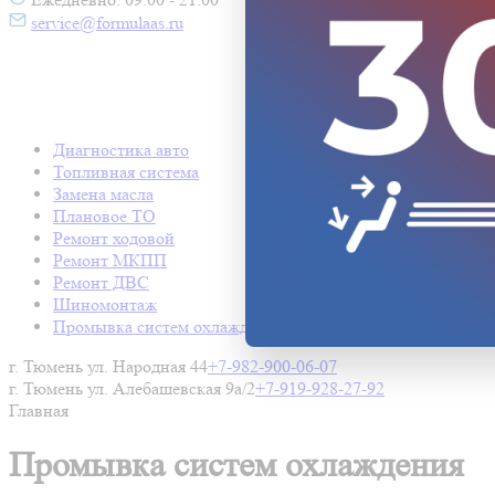
service@formulaas.ru
Диагностика авто
Топливная система
Замена масла
Плановое ТО
Ремонт ходовой
Ремонт МКПП
Ремонт ДВС
Шиномонтаж
Промывка систем охлаждения
г. Тюмень ул. Народная 44
+7-982-900-06-07
г. Тюмень ул. Алебашевская 9а/2
+7-919-928-27-92
Главная
Промывка систем охлаждения