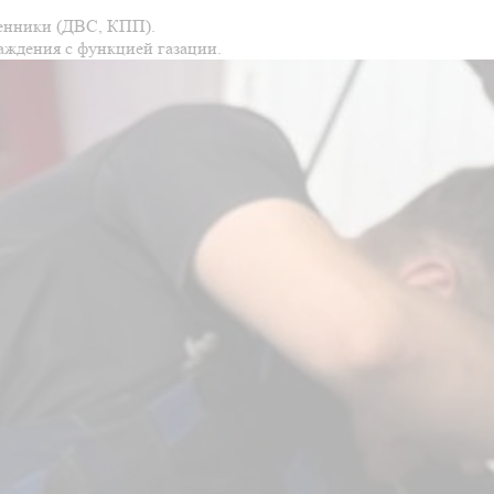
менники (ДВС, КПП).
аждения с функцией газации.